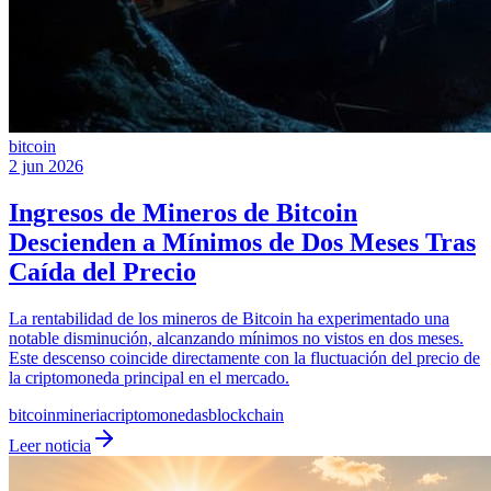
bitcoin
2 jun 2026
Ingresos de Mineros de Bitcoin
Descienden a Mínimos de Dos Meses Tras
Caída del Precio
La rentabilidad de los mineros de Bitcoin ha experimentado una
notable disminución, alcanzando mínimos no vistos en dos meses.
Este descenso coincide directamente con la fluctuación del precio de
la criptomoneda principal en el mercado.
bitcoin
mineria
criptomonedas
blockchain
Leer noticia