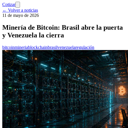
Cotizar
← Volver a noticias
11 de mayo de 2026
Minería de Bitcoin: Brasil abre la puerta
y Venezuela la cierra
bitcoin
mineria
blockchain
brasil
venezuela
regulación