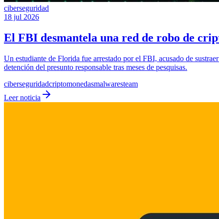
ciberseguridad
18 jul 2026
El FBI desmantela una red de robo de cri
Un estudiante de Florida fue arrestado por el FBI, acusado de sustra
detención del presunto responsable tras meses de pesquisas.
ciberseguridad
criptomonedas
malware
steam
Leer noticia