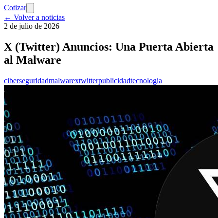
Cotizar
← Volver a noticias
2 de julio de 2026
X (Twitter) Anuncios: Una Puerta Abierta
al Malware
ciberseguridad
malware
x
twitter
publicidad
tecnologia