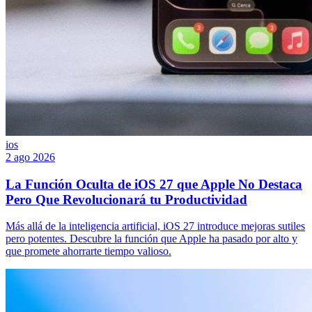
ios
2 ago 2026
La Función Oculta de iOS 27 que Apple No Destaca
Pero Que Revolucionará tu Productividad
Más allá de la inteligencia artificial, iOS 27 introduce mejoras sutiles
pero potentes. Descubre la función que Apple ha pasado por alto y
que promete ahorrarte tiempo valioso.