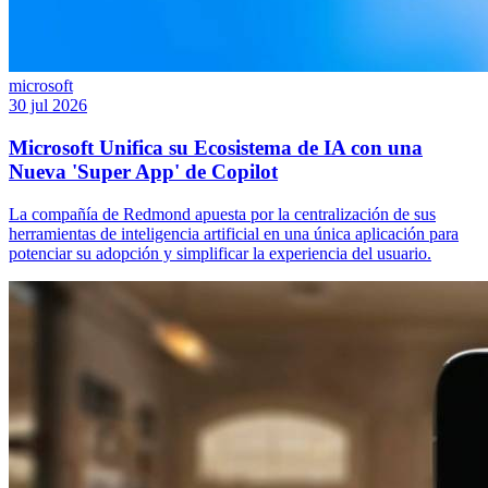
microsoft
30 jul 2026
Microsoft Unifica su Ecosistema de IA con una
Nueva 'Super App' de Copilot
La compañía de Redmond apuesta por la centralización de sus
herramientas de inteligencia artificial en una única aplicación para
potenciar su adopción y simplificar la experiencia del usuario.