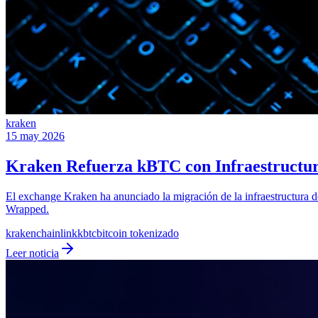
kraken
15 may 2026
Kraken Refuerza kBTC con Infraestructura
El exchange Kraken ha anunciado la migración de la infraestructura de 
Wrapped.
kraken
chainlink
kbtc
bitcoin tokenizado
Leer noticia