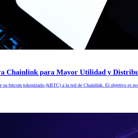
 Chainlink para Mayor Utilidad y Distrib
su bitcoin tokenizado (kBTC) a la red de Chainlink. El objetivo es pote