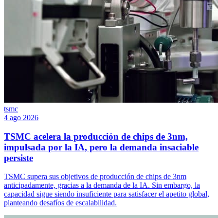
tsmc
4 ago 2026
TSMC acelera la producción de chips de 3nm,
impulsada por la IA, pero la demanda insaciable
persiste
TSMC supera sus objetivos de producción de chips de 3nm
anticipadamente, gracias a la demanda de la IA. Sin embargo, la
capacidad sigue siendo insuficiente para satisfacer el apetito global,
planteando desafíos de escalabilidad.