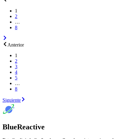
1
2
…
8
Anterior
1
2
3
4
5
…
8
Siguiente
BlueReactive