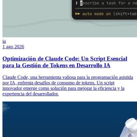
ia
1 ago 2026
Optimización de Claude Code: Un Script Esencial
para la Gestión de Tokens en Desarrollo IA
Claude Code, una herramienta valiosa para la programación asistida
por IA, enfrenta desafíos de consumo de tokens. Un script
innovador emerge como solución para mejorar la eficiencia y la
experiencia del desarrollador.