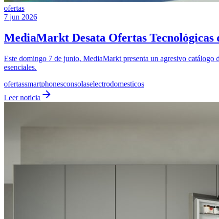
ofertas
7 jun 2026
MediaMarkt Desata Ofertas Tecnológicas 
Este domingo 7 de junio, MediaMarkt presenta un agresivo catálogo de
esenciales.
ofertas
smartphones
consolas
electrodomesticos
Leer noticia