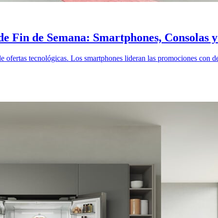
de Fin de Semana: Smartphones, Consolas y
 ofertas tecnológicas. Los smartphones lideran las promociones con des