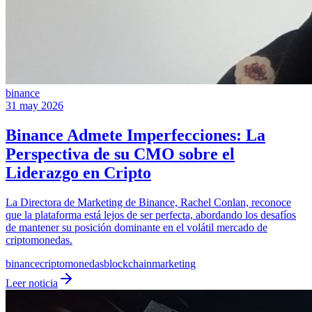
binance
31 may 2026
Binance Admete Imperfecciones: La
Perspectiva de su CMO sobre el
Liderazgo en Cripto
La Directora de Marketing de Binance, Rachel Conlan, reconoce
que la plataforma está lejos de ser perfecta, abordando los desafíos
de mantener su posición dominante en el volátil mercado de
criptomonedas.
binance
criptomonedas
blockchain
marketing
Leer noticia