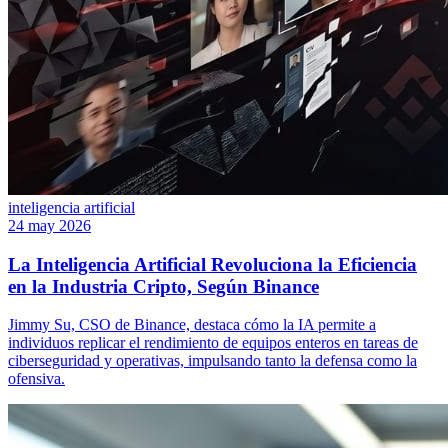
inteligencia artificial
24 may 2026
La Inteligencia Artificial Revoluciona la Eficiencia
en la Industria Cripto, Según Binance
Jimmy Su, CSO de Binance, destaca cómo la IA permite a
individuos replicar el rendimiento de equipos enteros en tareas de
ciberseguridad y operativas, impulsando tanto la defensa como la
ofensiva.