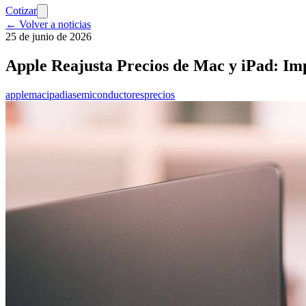
Cotizar
← Volver a noticias
25 de junio de 2026
Apple Reajusta Precios de Mac y iPad: Imp
apple
mac
ipad
ia
semiconductores
precios