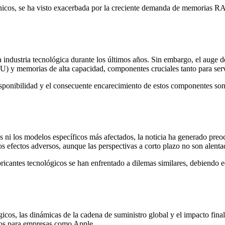
rónicos, se ha visto exacerbada por la creciente demanda de memorias R
industria tecnológica durante los últimos años. Sin embargo, el auge de
) y memorias de alta capacidad, componentes cruciales tanto para ser
sponibilidad y el consecuente encarecimiento de estos componentes son l
 ni los modelos específicos más afectados, la noticia ha generado preoc
s efectos adversos, aunque las perspectivas a corto plazo no son alenta
fabricantes tecnológicos se han enfrentado a dilemas similares, debiendo
gicos, las dinámicas de la cadena de suministro global y el impacto fina
ivos para empresas como Apple.