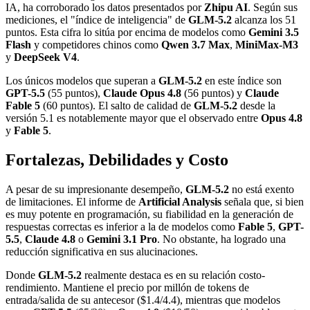
IA, ha corroborado los datos presentados por
Zhipu AI
. Según sus
mediciones, el "índice de inteligencia" de
GLM-5.2
alcanza los 51
puntos. Esta cifra lo sitúa por encima de modelos como
Gemini 3.5
Flash
y competidores chinos como
Qwen 3.7 Max
,
MiniMax-M3
y
DeepSeek V4
.
Los únicos modelos que superan a
GLM-5.2
en este índice son
GPT-5.5
(55 puntos),
Claude Opus 4.8
(56 puntos) y
Claude
Fable 5
(60 puntos). El salto de calidad de
GLM-5.2
desde la
versión 5.1 es notablemente mayor que el observado entre
Opus 4.8
y
Fable 5
.
Fortalezas, Debilidades y Costo
A pesar de su impresionante desempeño,
GLM-5.2
no está exento
de limitaciones. El informe de
Artificial Analysis
señala que, si bien
es muy potente en programación, su fiabilidad en la generación de
respuestas correctas es inferior a la de modelos como
Fable 5
,
GPT-
5.5
,
Claude 4.8
o
Gemini 3.1 Pro
. No obstante, ha logrado una
reducción significativa en sus alucinaciones.
Donde
GLM-5.2
realmente destaca es en su relación costo-
rendimiento. Mantiene el precio por millón de tokens de
entrada/salida de su antecesor ($1.4/4.4), mientras que modelos