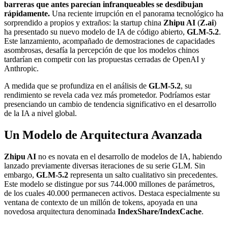
barreras que antes parecían infranqueables se desdibujan
rápidamente.
Una reciente irrupción en el panorama tecnológico ha
sorprendido a propios y extraños: la startup china
Zhipu AI
(
Z.ai
)
ha presentado su nuevo modelo de IA de código abierto,
GLM-5.2
.
Este lanzamiento, acompañado de demostraciones de capacidades
asombrosas, desafía la percepción de que los modelos chinos
tardarían en competir con las propuestas cerradas de OpenAI y
Anthropic.
A medida que se profundiza en el análisis de
GLM-5.2
, su
rendimiento se revela cada vez más prometedor. Podríamos estar
presenciando un cambio de tendencia significativo en el desarrollo
de la IA a nivel global.
Un Modelo de Arquitectura Avanzada
Zhipu AI
no es novata en el desarrollo de modelos de IA, habiendo
lanzado previamente diversas iteraciones de su serie GLM. Sin
embargo,
GLM-5.2
representa un salto cualitativo sin precedentes.
Este modelo se distingue por sus 744.000 millones de parámetros,
de los cuales 40.000 permanecen activos. Destaca especialmente su
ventana de contexto de un millón de tokens, apoyada en una
novedosa arquitectura denominada
IndexShare/IndexCache
.