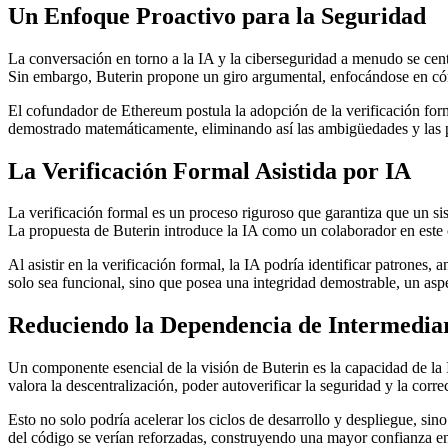
Un Enfoque Proactivo para la Seguridad
La conversación en torno a la IA y la ciberseguridad a menudo se centr
Sin embargo, Buterin propone un giro argumental, enfocándose en cómo
El cofundador de Ethereum postula la adopción de la verificación form
demostrado matemáticamente, eliminando así las ambigüedades y las po
La Verificación Formal Asistida por IA
La verificación formal es un proceso riguroso que garantiza que un si
La propuesta de Buterin introduce la IA como un colaborador en este 
Al asistir en la verificación formal, la IA podría identificar patrone
solo sea funcional, sino que posea una integridad demostrable, un aspe
Reduciendo la Dependencia de Intermedia
Un componente esencial de la visión de Buterin es la capacidad de la I
valora la descentralización, poder autoverificar la seguridad y la corre
Esto no solo podría acelerar los ciclos de desarrollo y despliegue, sin
del código se verían reforzadas, construyendo una mayor confianza en