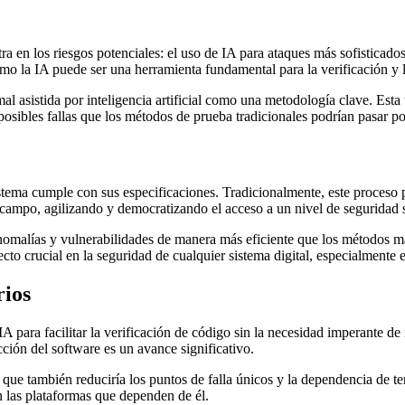
a en los riesgos potenciales: el uso de IA para ataques más sofisticados
 la IA puede ser una herramienta fundamental para la verificación y l
al asistida por inteligencia artificial como una metodología clave. Est
sibles fallas que los métodos de prueba tradicionales podrían pasar por
stema cumple con sus especificaciones. Tradicionalmente, este proceso 
campo, agilizando y democratizando el acceso a un nivel de seguridad s
s, anomalías y vulnerabilidades de manera más eficiente que los métodos 
cto crucial en la seguridad de cualquier sistema digital, especialmente 
rios
A para facilitar la verificación de código sin la necesidad imperante d
cción del software es un avance significativo.
o que también reduciría los puntos de falla únicos y la dependencia de te
 las plataformas que dependen de él.