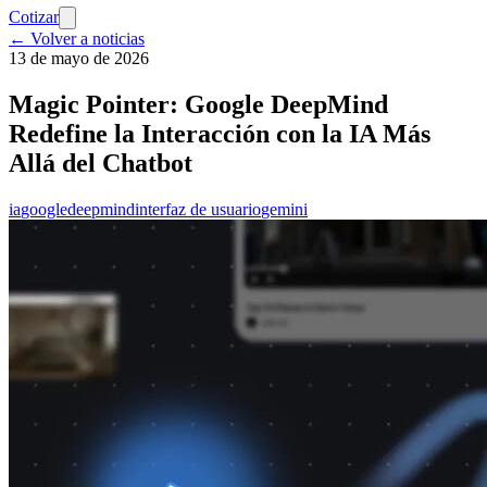
Cotizar
← Volver a noticias
13 de mayo de 2026
Magic Pointer: Google DeepMind
Redefine la Interacción con la IA Más
Allá del Chatbot
ia
google
deepmind
interfaz de usuario
gemini