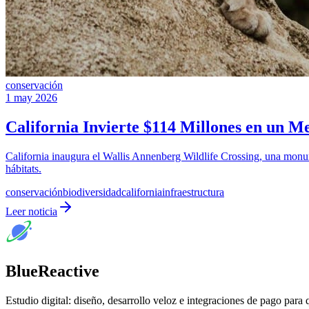
conservación
1 may 2026
California Invierte $114 Millones en un M
California inaugura el Wallis Annenberg Wildlife Crossing, una monu
hábitats.
conservación
biodiversidad
california
infraestructura
Leer noticia
BlueReactive
Estudio digital: diseño, desarrollo veloz e integraciones de pago para 