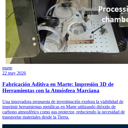
marte
22 may 2026
Fabricación Aditiva en Marte: Impresión 3D de
Herramientas con la Atmósfera Marciana
Una innovadora propuesta de investigación explora la viabilidad de
imprimir herramientas metálicas en Marte utilizando dióxido de
carbono atmosférico como gas protector, reduciendo la necesidad de
transportar materiales desde la Tierra.