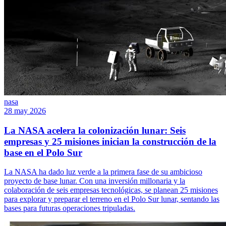
nasa
28 may 2026
La NASA acelera la colonización lunar: Seis
empresas y 25 misiones inician la construcción de la
base en el Polo Sur
La NASA ha dado luz verde a la primera fase de su ambicioso
proyecto de base lunar. Con una inversión millonaria y la
colaboración de seis empresas tecnológicas, se planean 25 misiones
para explorar y preparar el terreno en el Polo Sur lunar, sentando las
bases para futuras operaciones tripuladas.