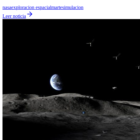
nasa
exploracion espacial
marte
simulacion
Leer noticia