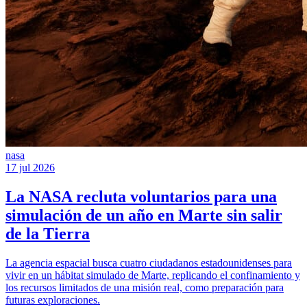
nasa
17 jul 2026
La NASA recluta voluntarios para una
simulación de un año en Marte sin salir
de la Tierra
La agencia espacial busca cuatro ciudadanos estadounidenses para
vivir en un hábitat simulado de Marte, replicando el confinamiento y
los recursos limitados de una misión real, como preparación para
futuras exploraciones.