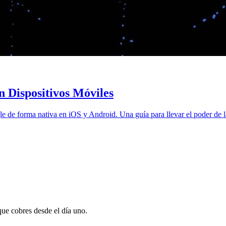
 Dispositivos Móviles
e forma nativa en iOS y Android. Una guía para llevar el poder de la in
que cobres desde el día uno.