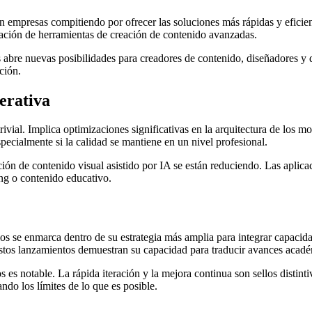
, con empresas compitiendo por ofrecer las soluciones más rápidas y efic
ación de herramientas de creación de contenido avanzadas.
re nuevas posibilidades para creadores de contenido, diseñadores y des
ción.
erativa
ial. Implica optimizaciones significativas en la arquitectura de los mo
ecialmente si la calidad se mantiene en un nivel profesional.
ación de contenido visual asistido por IA se están reduciendo. Las aplic
ing o contenido educativo.
 se enmarca dentro de su estrategia más amplia para integrar capacidade
stos lanzamientos demuestran su capacidad para traducir avances académ
es notable. La rápida iteración y la mejora continua son sellos distinti
ndo los límites de lo que es posible.