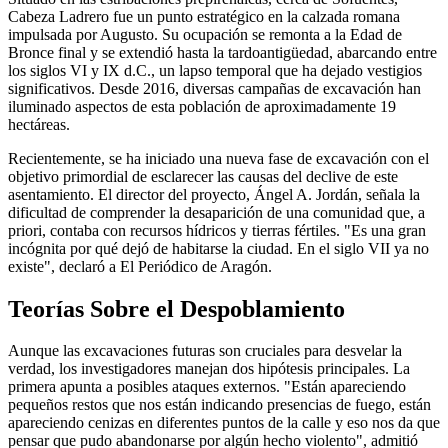
Cabeza Ladrero fue un punto estratégico en la calzada romana
impulsada por Augusto. Su ocupación se remonta a la Edad de
Bronce final y se extendió hasta la tardoantigüedad, abarcando entre
los siglos VI y IX d.C., un lapso temporal que ha dejado vestigios
significativos. Desde 2016, diversas campañas de excavación han
iluminado aspectos de esta población de aproximadamente 19
hectáreas.
Recientemente, se ha iniciado una nueva fase de excavación con el
objetivo primordial de esclarecer las causas del declive de este
asentamiento. El director del proyecto, Ángel A. Jordán, señala la
dificultad de comprender la desaparición de una comunidad que, a
priori, contaba con recursos hídricos y tierras fértiles. "Es una gran
incógnita por qué dejó de habitarse la ciudad. En el siglo VII ya no
existe", declaró a El Periódico de Aragón.
Teorías Sobre el Despoblamiento
Aunque las excavaciones futuras son cruciales para desvelar la
verdad, los investigadores manejan dos hipótesis principales. La
primera apunta a posibles ataques externos. "Están apareciendo
pequeños restos que nos están indicando presencias de fuego, están
apareciendo cenizas en diferentes puntos de la calle y eso nos da que
pensar que pudo abandonarse por algún hecho violento", admitió