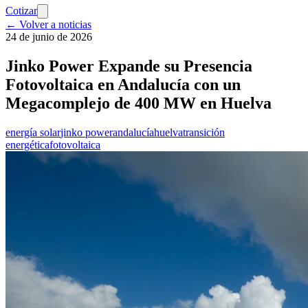
Cotizar
← Volver a noticias
24 de junio de 2026
Jinko Power Expande su Presencia
Fotovoltaica en Andalucía con un
Megacomplejo de 400 MW en Huelva
energía solar
jinko power
andalucía
huelva
transición
energética
fotovoltaica