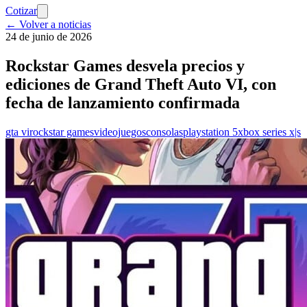
Cotizar
← Volver a noticias
24 de junio de 2026
Rockstar Games desvela precios y
ediciones de Grand Theft Auto VI, con
fecha de lanzamiento confirmada
gta vi
rockstar games
videojuegos
consolas
playstation 5
xbox series x|s