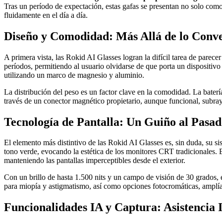
Tras un período de expectación, estas gafas se presentan no solo com
fluidamente en el día a día.
Diseño y Comodidad: Más Allá de lo Conv
A primera vista, las Rokid AI Glasses logran la difícil tarea de pare
períodos, permitiendo al usuario olvidarse de que porta un dispositivo
utilizando un marco de magnesio y aluminio.
La distribución del peso es un factor clave en la comodidad. La batería
través de un conector magnético propietario, aunque funcional, subraya
Tecnología de Pantalla: Un Guiño al Pasad
El elemento más distintivo de las Rokid AI Glasses es, sin duda, su 
tono verde, evocando la estética de los monitores CRT tradicionales. E
manteniendo las pantallas imperceptibles desde el exterior.
Con un brillo de hasta 1.500 nits y un campo de visión de 30 grados, e
para miopía y astigmatismo, así como opciones fotocromáticas, amplía
Funcionalidades IA y Captura: Asistencia 