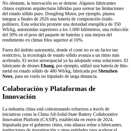
No obstante, la innovación no se detiene. Algunos fabricantes
chinos exploran arquitecturas híbridas para sortear las limitaciones
del estado sólido puro. Dongfeng Motor, por ejemplo, planea
integrar a finales de 2026 una batería de composición óxido-
polímero. Esta solución promete una densidad energética de 350
Wh/kg, autonomías superiores a los 1.000 kilómetros, una reducción
del 30% en el peso del paquete de baterías y una mejora del
rendimiento en climas fríos superior al 10%.
Fuera del ámbito automotriz, donde el coste no es un factor tan
restrictivo, la tecnología de estado sólido avanza a un ritmo más
acelerado. El sector aeroespacial ya ha adoptado estas soluciones. El
fabricante de drones
Ehang
, por ejemplo, utilizó una batería de litio-
metal en estado sólido de 480 Wh/kg, fabricada por
Shenzhen
Neox
, para un vuelo no tripulado de larga distancia.
Colaboración y Plataformas de
Innovación
La industria china está cohesionando esfuerzos a través de
iniciativas como la China All-Solid-State Battery Collaborative
Innovation Platform (CASIP), establecida en enero de 2024.
Impulsada por el gobierno chino, esta alianza reúne a fabricantes,
instituciones de investigación y otras entidades para acelerar el