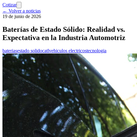
Cotizar
← Volver a noticias
19 de junio de 2026
Baterías de Estado Sólido: Realidad vs.
Expectativa en la Industria Automotriz
baterias
estado solido
catl
vehiculos electricos
tecnologia