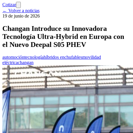
Cotizar
← Volver a noticias
19 de junio de 2026
Changan Introduce su Innovadora
Tecnología Ultra-Hybrid en Europa con
el Nuevo Deepal S05 PHEV
automoción
tecnología
híbridos enchufables
movilidad
eléctrica
changan