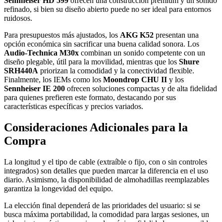
Sennheiser HD 599
ofrecen una construcción premium y un sonido
refinado, si bien su diseño abierto puede no ser ideal para entornos
ruidosos.
Para presupuestos más ajustados, los
AKG K52
presentan una
opción económica sin sacrificar una buena calidad sonora. Los
Audio-Technica M30x
combinan un sonido competente con un
diseño plegable, útil para la movilidad, mientras que los
Shure
SRH440A
priorizan la comodidad y la conectividad flexible.
Finalmente, los IEMs como los
Moondrop CHU II
y los
Sennheiser IE 200
ofrecen soluciones compactas y de alta fidelidad
para quienes prefieren este formato, destacando por sus
características específicas y precios variados.
Consideraciones Adicionales para la
Compra
La longitud y el tipo de cable (extraíble o fijo, con o sin controles
integrados) son detalles que pueden marcar la diferencia en el uso
diario. Asimismo, la disponibilidad de almohadillas reemplazables
garantiza la longevidad del equipo.
La elección final dependerá de las prioridades del usuario: si se
busca máxima portabilidad, la comodidad para largas sesiones, un