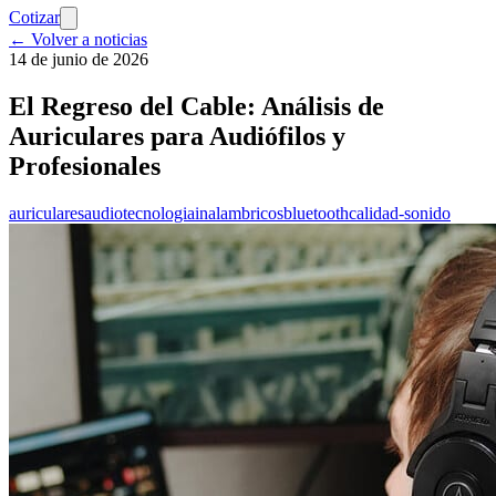
Cotizar
← Volver a noticias
14 de junio de 2026
El Regreso del Cable: Análisis de
Auriculares para Audiófilos y
Profesionales
auriculares
audio
tecnologia
inalambricos
bluetooth
calidad-sonido