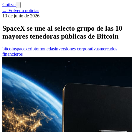
Cotizar
← Volver a noticias
13 de junio de 2026
SpaceX se une al selecto grupo de las 10
mayores tenedoras públicas de Bitcoin
bitcoin
spacex
criptomonedas
inversiones corporativas
mercados
financieros