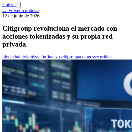
Cotizar
← Volver a noticias
12 de junio de 2026
Citigroup revoluciona el mercado con
acciones tokenizadas y su propia red
privada
blockchain
tokenización
finanzas
citigroup
acciones
securitites