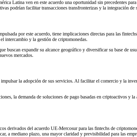
rica Latina ven en este acuerdo una oportunidad sin precedentes para 
vas podrían facilitar transacciones transfronterizas y la integración de 
pulsada por este acuerdo, tiene implicaciones directas para las fintechs
n el intercambio y la gestión de criptomonedas.
ue buscan expandir su alcance geográfico y diversificar su base de usua
 nuevos mercados.
 impulsar la adopción de sus servicios. Al facilitar el comercio y la in
ones, la demanda de soluciones de pago basadas en criptoactivos y la 
ecíficos derivados del acuerdo UE-Mercosur para las fintechs de criptom
car, a mediano plazo, una mayor claridad y previsibilidad para las empre