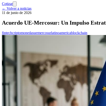
Cotizar
← Volver a noticias
11 de junio de 2026
Acuerdo UE-Mercosur: Un Impulso Estraté
fintech
criptomonedas
ue
mercosur
latinoamerica
blockchain