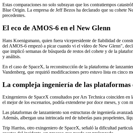
Estas comparaciones no solo subrayan que los contratiempos catastróf
Blue Origin. La empresa de Jeff Bezos ha declarado que su cohete New
precedentes.
El eco de AMOS-6 en el New Glenn
Hans Koenigsmann, quien fuera vicepresidente de fiabilidad de constru
del AMOS-6 empezó a picar cuando vi el vídeo de New Glenn", declar
que implicó semanas de búsqueda de restos del cohete y de la platafo
y análisis.
En el caso de SpaceX, la reconstrucción de la plataforma de lanzamie
Vandenberg, que requirió modificaciones pero estuvo lista en cinco mes
La compleja ingeniería de las plataformas
Exingenieros de SpaceX consultados por Ars Technica coinciden en la
el mejor de los escenarios, podría extenderse por doce meses, y con m
Las plataformas de lanzamiento son estructuras de ingeniería avanzada
Además, albergan una intrincada red de tuberías para propelentes, líqu
Trip Harriss, otro exingeniero de SpaceX, señaló la dificultad particul