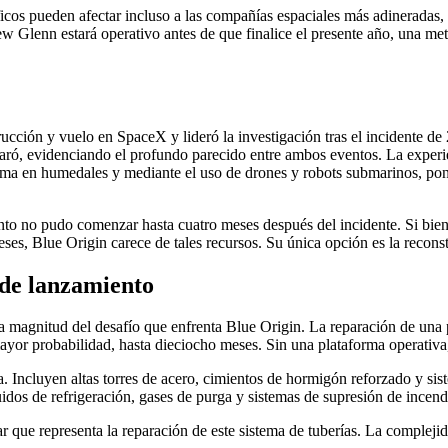
icos pueden afectar incluso a las compañías espaciales más adineradas,
 Glenn estará operativo antes de que finalice el presente año, una met
cción y vuelo en SpaceX y lideró la investigación tras el incidente de 
ó, evidenciando el profundo parecido entre ambos eventos. La experie
rma en humedales y mediante el uso de drones y robots submarinos, pone 
nto no pudo comenzar hasta cuatro meses después del incidente. Si bien
es, Blue Origin carece de tales recursos. Su única opción es la reconst
 de lanzamiento
 magnitud del desafío que enfrenta Blue Origin. La reparación de una
ayor probabilidad, hasta dieciocho meses. Sin una plataforma operativa
. Incluyen altas torres de acero, cimientos de hormigón reforzado y sist
idos de refrigeración, gases de purga y sistemas de supresión de incend
ar que representa la reparación de este sistema de tuberías. La compleji