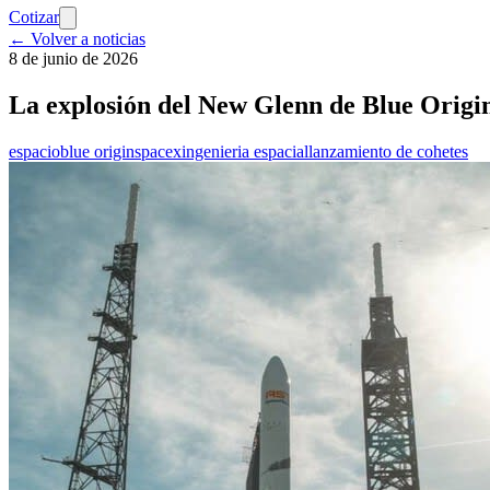
Cotizar
← Volver a noticias
8 de junio de 2026
La explosión del New Glenn de Blue Origin
espacio
blue origin
spacex
ingenieria espacial
lanzamiento de cohetes