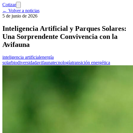
Cotizar
← Volver a noticias
5 de junio de 2026
Inteligencia Artificial y Parques Solares:
Una Sorprendente Convivencia con la
Avifauna
inteligencia artificial
energía
solar
biodiversidad
avifauna
tecnología
transición energética