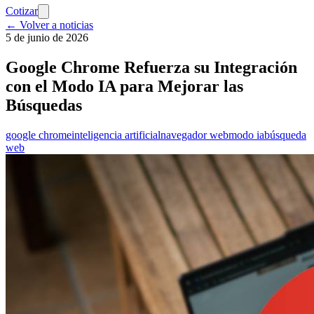
Cotizar
← Volver a noticias
5 de junio de 2026
Google Chrome Refuerza su Integración
con el Modo IA para Mejorar las
Búsquedas
google chrome
inteligencia artificial
navegador web
modo ia
búsqueda
web