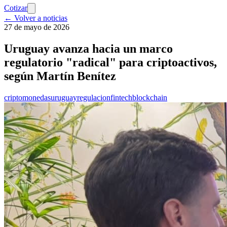
Cotizar
← Volver a noticias
27 de mayo de 2026
Uruguay avanza hacia un marco
regulatorio "radical" para criptoactivos,
según Martín Benítez
criptomonedas
uruguay
regulacion
fintech
blockchain