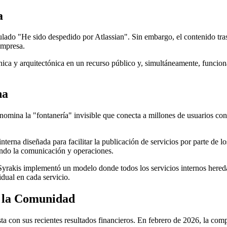
a
ado "He sido despedido por Atlassian". Sin embargo, el contenido trasc
empresa.
écnica y arquitectónica en un recurso público y, simultáneamente, funci
na
denomina la "fontanería" invisible que conecta a millones de usuarios co
interna diseñada para facilitar la publicación de servicios por parte de 
ando la comunicación y operaciones.
 Syrakis implementó un modelo donde todos los servicios internos hereda
dual en cada servicio.
e la Comunidad
asta con sus recientes resultados financieros. En febrero de 2026, la c