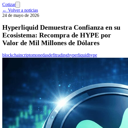
Cotizar
← Volver a noticias
24 de mayo de 2026
Hyperliquid Demuestra Confianza en su
Ecosistema: Recompra de HYPE por
Valor de Mil Millones de Dólares
blockchain
criptomonedas
defi
trading
hyperliquid
hype