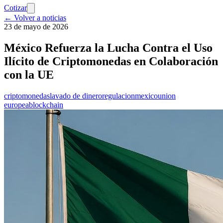
Cotizar
← Volver a noticias
23 de mayo de 2026
México Refuerza la Lucha Contra el Uso
Ilícito de Criptomonedas en Colaboración
con la UE
criptomonedas
lavado de dinero
regulacion
mexico
union
europea
blockchain