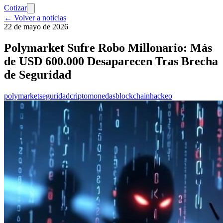
Cotizar
← Volver a noticias
22 de mayo de 2026
Polymarket Sufre Robo Millonario: Más
de USD 600.000 Desaparecen Tras Brecha
de Seguridad
polymarket
seguridad
criptomonedas
blockchain
hackeo