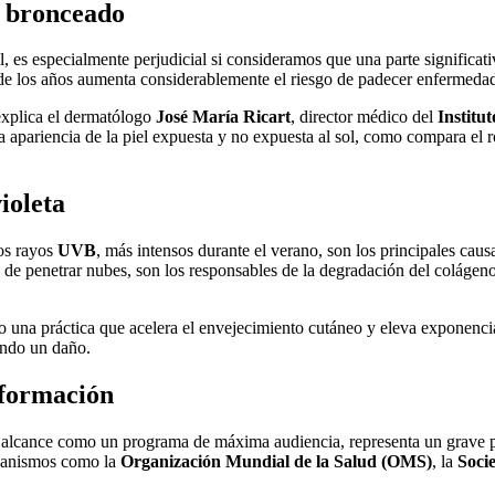
l bronceado
l, es especialmente perjudicial si consideramos que una parte significa
o de los años aumenta considerablemente el riesgo de padecer enfermeda
explica el dermatólogo
José María Ricart
, director médico del
Institu
 la apariencia de la piel expuesta y no expuesta al sol, como compara el r
ioleta
Los rayos
UVB
, más intensos durante el verano, son los principales cau
s de penetrar nubes, son los responsables de la degradación del colágen
no una práctica que acelera el envejecimiento cutáneo y eleva exponenci
iendo un daño.
nformación
ran alcance como un programa de máxima audiencia, representa un grave
rganismos como la
Organización Mundial de la Salud (OMS)
, la
Soci