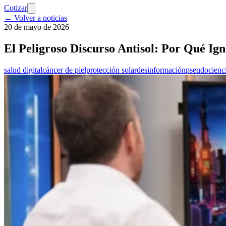
Cotizar
← Volver a noticias
20 de mayo de 2026
El Peligroso Discurso Antisol: Por Qué Ig
salud digital
cáncer de piel
protección solar
desinformación
pseudocienc