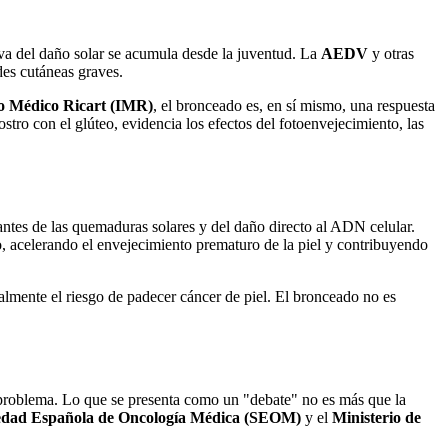
tiva del daño solar se acumula desde la juventud. La
AEDV
y otras
des cutáneas graves.
to Médico Ricart (IMR)
, el bronceado es, en sí mismo, una respuesta
ostro con el glúteo, evidencia los efectos del fotoenvejecimiento, las
santes de las quemaduras solares y del daño directo al ADN celular.
o, acelerando el envejecimiento prematuro de la piel y contribuyendo
almente el riesgo de padecer cáncer de piel. El bronceado no es
 problema. Lo que se presenta como un "debate" no es más que la
edad Española de Oncología Médica (SEOM)
y el
Ministerio de