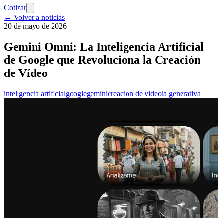
Cotizar
← Volver a noticias
20 de mayo de 2026
Gemini Omni: La Inteligencia Artificial
de Google que Revoluciona la Creación
de Vídeo
inteligencia artificial
google
gemini
creacion de video
ia generativa