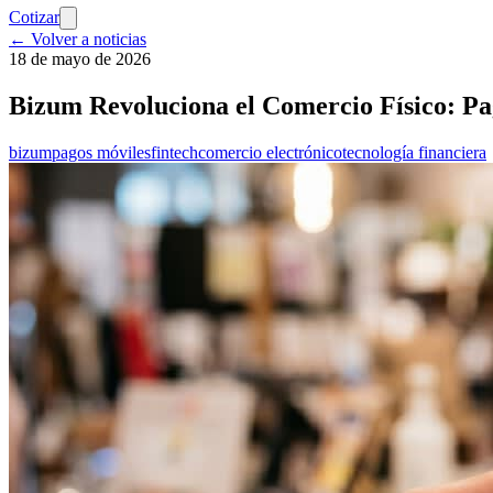
Cotizar
← Volver a noticias
18 de mayo de 2026
Bizum Revoluciona el Comercio Físico: Pa
bizum
pagos móviles
fintech
comercio electrónico
tecnología financiera