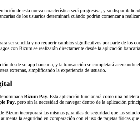
tación de esta nueva característica será progresiva, y su disponibilida
 bancarias de los usuarios determinará cuándo podrán comenzar a realizar
ara ser sencilla y no requerir cambios significativos por parte de los 
s pagos con Bizum se realizarán directamente desde la aplicación bancari
nción desde su app bancaria, y la transacción se completará acercando el
tera externas, simplificando la experiencia de usuario.
ital
e denominada
Bizum Pay
. Esta aplicación funcionará como una billetera
le Pay
, pero sin la necesidad de navegar dentro de la aplicación princi
a de Bizum incorporará las mismas garantías de seguridad que las soluci
a, aumenta la seguridad en comparación con el uso de tarjetas físicas q