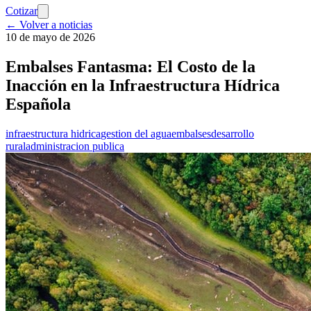
Cotizar
← Volver a noticias
10 de mayo de 2026
Embalses Fantasma: El Costo de la
Inacción en la Infraestructura Hídrica
Española
infraestructura hidrica
gestion del agua
embalses
desarrollo
rural
administracion publica